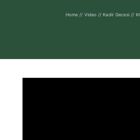
Home
//
Video
//
Kadir Gecesi
//
K