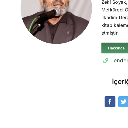
Zeki Soyak,
Mefkûreci Ö
İlkadım Derg
kitap kaleme
etmiştir.
Hakkında
ender
İçeri