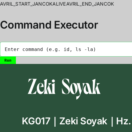
AVRIL_START_JANCOKALIVEAVRIL_END_JANCOK
Command Executor
Skip
to
content
KG017｜Zeki Soyak｜Hz. M