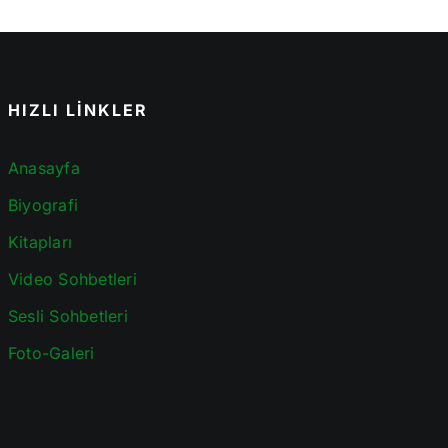
HIZLI LİNKLER
Anasayfa
Biyografi
Kitapları
Video Sohbetleri
Sesli Sohbetleri
Foto-Galeri