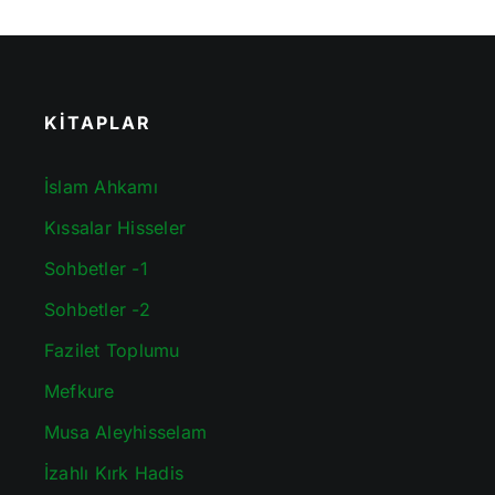
KİTAPLAR
İslam Ahkamı
Kıssalar Hisseler
Sohbetler -1
Sohbetler -2
Fazilet Toplumu
Mefkure
Musa Aleyhisselam
İzahlı Kırk Hadis