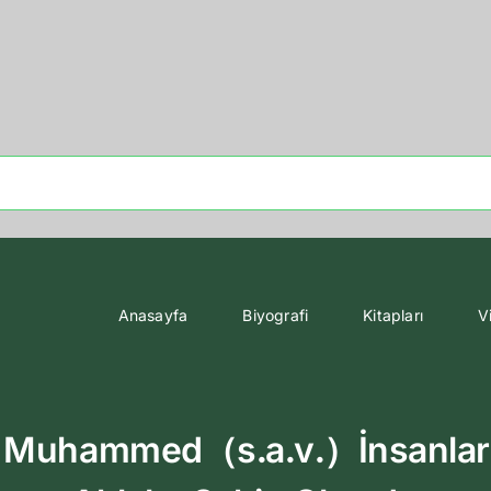
Anasayfa
Biyografi
Kitapları
V
uhammed（s․a․v․）İnsanların 