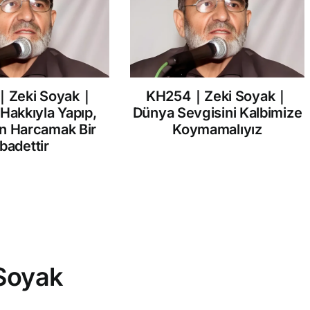
｜Zeki Soyak｜
KH254｜Zeki Soyak｜
 Hakkıyla Yapıp,
Dünya Sevgisini Kalbimize
in Harcamak Bir
Koymamalıyız
İbadettir
Soyak