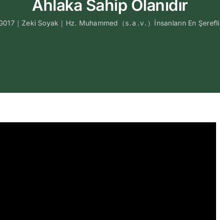
Ahlaka Sahip Olanıdır
G017｜Zeki Soyak｜Hz. Muhammed（s․a․v․）İnsanların En Şereflisi 