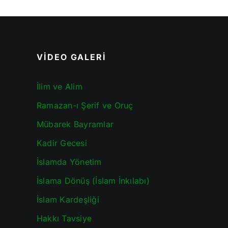
VİDEO GALERİ
İlim ve Alim
Ramazan-ı Şerif ve Oruç
Mübarek Bayramlar
Kadir Gecesi
İslamda Yönetim
İslama Dönüş (İslam İnkılabı)
İslam Kardeşliği
Hakkı Tavsiye