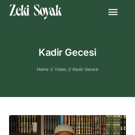
Skip
to
Togg
content
Navi
Anasayfa
Kadir Gecesi
Biyografi
Home
//
Video
//
Kadir Gecesi
Kitapları
Video Sohbetl
Sesli Sohbetle
Medya