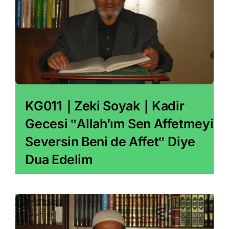
KG011｜Zeki Soyak｜Kadir
Gecesi ‟Allah’ım Sen Affetmeyi
Seversin Beni de Affet‟ Diye
Dua Edelim