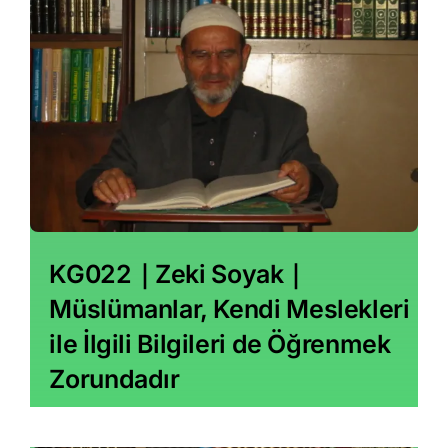
KG022｜Zeki Soyak｜
Müslümanlar, Kendi Meslekleri
ile İlgili Bilgileri de Öğrenmek
Zorundadır