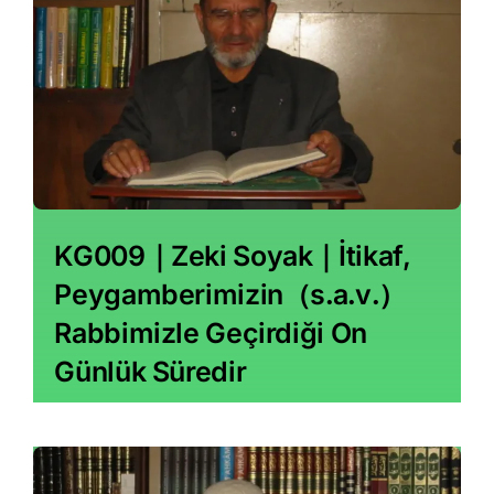
KG009｜Zeki Soyak｜İtikaf,
Peygamberimizin（s․a․v․）
Rabbimizle Geçirdiği On
Günlük Süredir