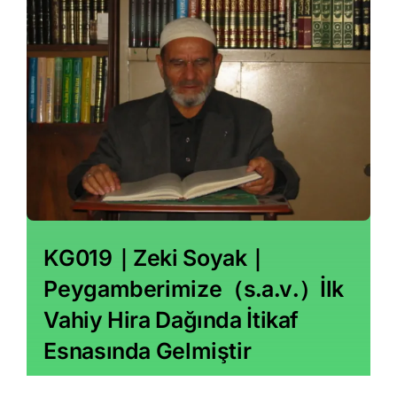
KG019｜Zeki Soyak｜
Peygamberimize（s․a․v․）İlk
Vahiy Hira Dağında İtikaf
Esnasında Gelmiştir