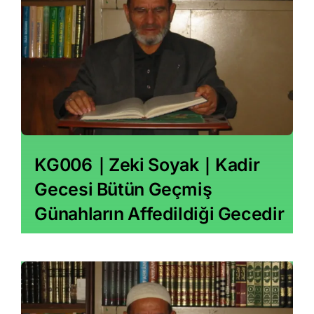
İletişim
Search
for:
KG006｜Zeki Soyak｜Kadir
Gecesi Bütün Geçmiş
Günahların Affedildiği Gecedir