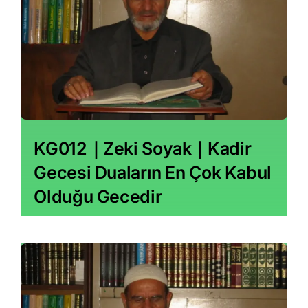
KG012｜Zeki Soyak｜Kadir
Gecesi Duaların En Çok Kabul
Olduğu Gecedir