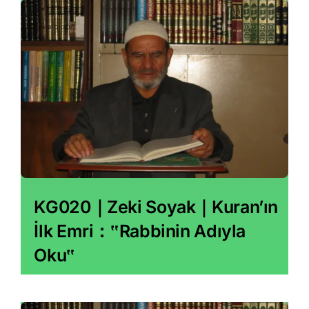
KG020｜Zeki Soyak｜Kuran’ın
İlk Emri：‟Rabbinin Adıyla
Oku‟