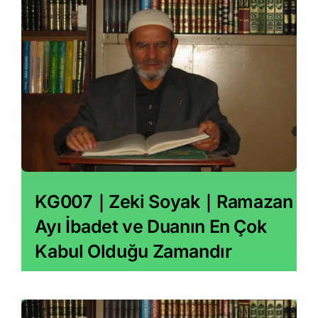
KG007｜Zeki Soyak｜Ramazan
Ayı İbadet ve Duanın En Çok
Kabul Olduğu Zamandır