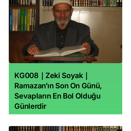
KG008｜Zeki Soyak｜
Ramazan’ın Son On Günü,
Sevapların En Bol Olduğu
Günlerdir