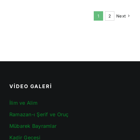
1
2
Next
VİDEO GALERİ
İlim ve Alim
Ramazan-ı Şerif ve Oruç
Mübarek Bayramlar
Kadir Gecesi