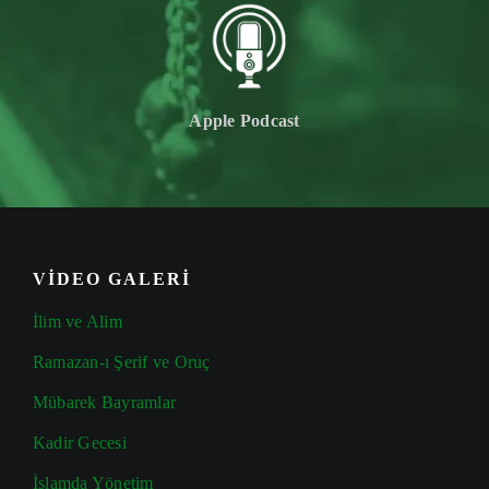
Apple Podcast
VİDEO GALERİ
İlim ve Alim
Ramazan-ı Şerif ve Oruç
Mübarek Bayramlar
Kadir Gecesi
İslamda Yönetim