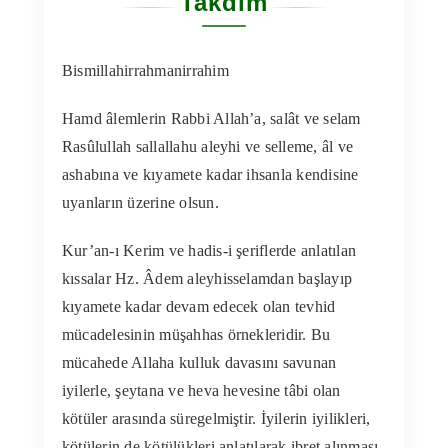
Takdim
Kitapları
Bismillahirrahmanirrahim
Video Sohbetler
Hamd âlemlerin Rabbi Allah’a, salât ve selam
Sesli Sohbetleri
Rasûlullah sallallahu aleyhi ve selleme, âl ve
ashabına ve kıyamete kadar ihsanla kendisine
uyanların üzerine olsun.
Medya
Kur’an-ı Kerim ve hadis-i şeriflerde anlatılan
İletişim
kıssalar Hz. Âdem aleyhisselamdan başlayıp
kıyamete kadar devam edecek olan tevhid
Search
mücadelesinin müşahhas örnekleridir. Bu
for:
mücahede Allaha kulluk davasını savunan
iyilerle, şeytana ve heva hevesine tâbi olan
kötüler arasında süregelmiştir. İyilerin iyilikleri,
kötülerin de kötülükleri anlatılarak ibret alınması