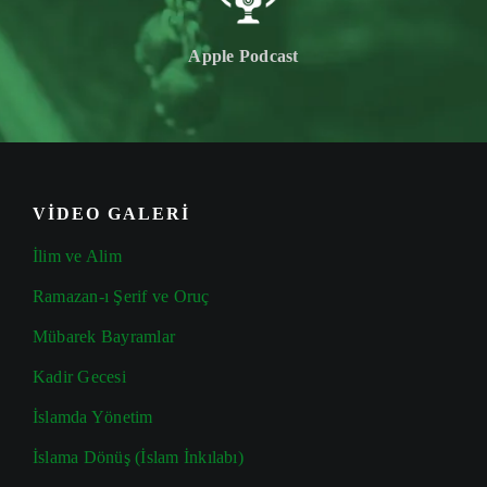
Apple Podcast
VİDEO GALERİ
İlim ve Alim
Ramazan-ı Şerif ve Oruç
Mübarek Bayramlar
Kadir Gecesi
İslamda Yönetim
İslama Dönüş (İslam İnkılabı)