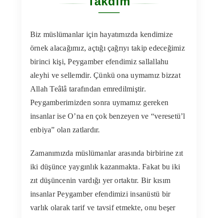
Takdim
Kitapları
Biz müslümanlar için hayatımızda kendimize
Video Sohbetler
örnek alacağımız, açtığı çağrıyı takip edeceğimiz
birinci kişi, Peygamber efendimiz sallallahu
Sesli Sohbetleri
aleyhi ve sellemdir. Çünkü ona uymamız bizzat
Allah Teâlâ tarafından emredilmiştir.
Medya
Peygamberimizden sonra uymamız gereken
insanlar ise O’na en çok benzeyen ve “veresetü’l
enbiya” olan zatlardır.
İletişim
Zamanımızda müslümanlar arasında birbirine zıt
Search
iki düşünce yaygınlık kazanmakta. Fakat bu iki
for:
zıt düşüncenin vardığı yer ortaktır. Bir kısım
insanlar Peygamber efendimizi insanüstü bir
varlık olarak tarif ve tavsif etmekte, onu beşer