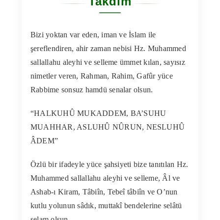
Takdim
Kitapları
Bizi yoktan var eden, iman ve İslam ile
Video Sohbetler
şereflendiren, ahir zaman nebisi Hz. Muhammed
sallallahu aleyhi ve selleme ümmet kılan, sayısız
Sesli Sohbetleri
nimetler veren, Rahman, Rahim, Gafûr yüce
Rabbime sonsuz hamdü senalar olsun.
Medya
“HALKUHÛ MUKADDEM, BA’SUHU
MUAHHAR, ASLUHÛ NÛRUN, NESLUHÛ
İletişim
ÂDEM”
Search
Özlü bir ifadeyle yüce şahsiyeti bize tanıtılan Hz.
for:
Muhammed sallallahu aleyhi ve selleme, Âl ve
Ashab-ı Kiram, Tâbiîn, Tebeî tâbiîn ve O’nun
kutlu yolunun sâdık, muttakî bendelerine selâtü
selam olsun.