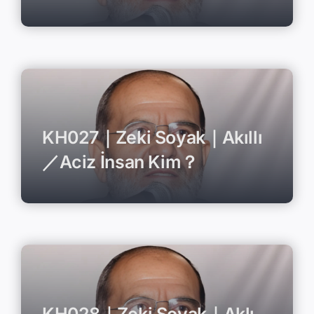
KH027｜Zeki Soyak｜Akıllı
／Aciz İnsan Kim？