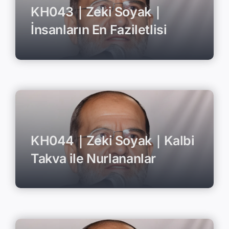
KH043｜Zeki Soyak｜
İnsanların En Faziletlisi
KH044｜Zeki Soyak｜Kalbi
Takva ile Nurlananlar