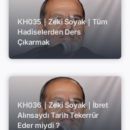
KH035｜Zeki Soyak｜Tüm
Hadiselerden Ders
Çıkarmak
KH036｜Zeki Soyak｜İbret
Alınsaydı Tarih Tekerrür
Eder miydi？