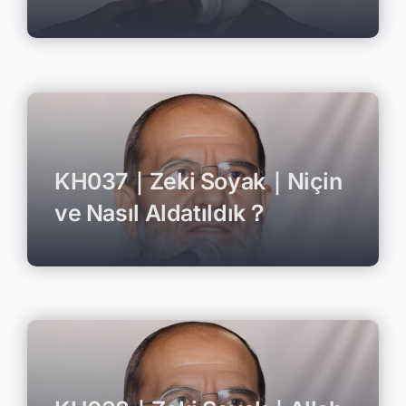
KH037｜Zeki Soyak｜Niçin
ve Nasıl Aldatıldık？