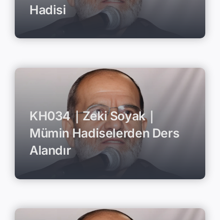
Hadisi
KH034｜Zeki Soyak｜
Mümin Hadiselerden Ders
Alandır