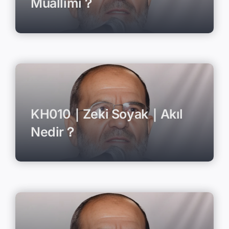
Muallimi？
KH010｜Zeki Soyak｜Akıl
Nedir？