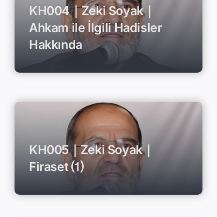
KH004｜Zeki Soyak｜
Ahkam ile İlgili Hadisler
Hakkında
KH005｜Zeki Soyak｜
Firaset ⑴