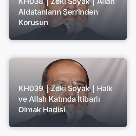
KH038｜Zeki Soyak｜Allah
Aldatanların Şerrinden
Korusun
KH039｜Zeki Soyak｜Halk
ve Allah Katında İtibarlı
Olmak Hadisi