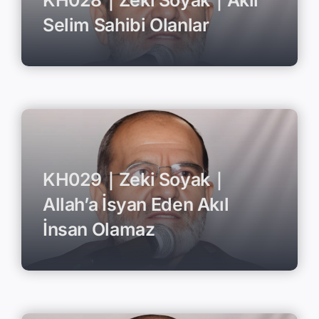
KH028｜Zeki Soyak｜Aklı
Selim Sahibi Olanlar
KH029｜Zeki Soyak｜
Allah’a İsyan Eden Akıl
İnsan Olamaz