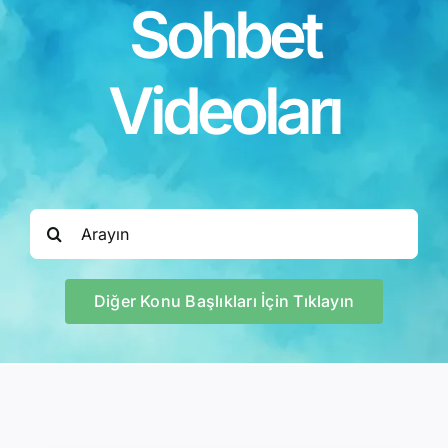
Sohbet
Kitapları
Video Sohbetl
Videoları
Sesli Sohbetle
Medya
Search
for:
İletişim
Diğer Konu Başlıkları İçin Tıklayın
Search
for: