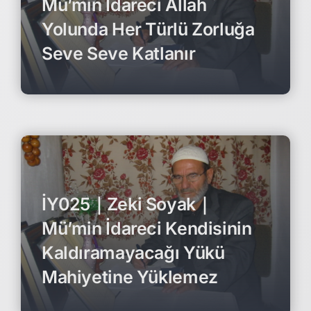
Mü’min İdareci Allah
Yolunda Her Türlü Zorluğa
Seve Seve Katlanır
İY025｜Zeki Soyak｜
Mü’min İdareci Kendisinin
Kaldıramayacağı Yükü
Mahiyetine Yüklemez