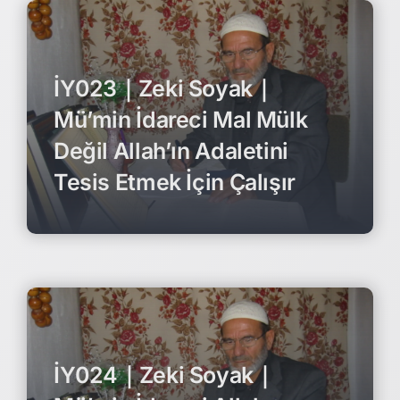
İY023｜Zeki Soyak｜
Mü’min İdareci Mal Mülk
Değil Allah’ın Adaletini
Tesis Etmek İçin Çalışır
İY024｜Zeki Soyak｜