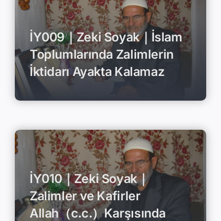
İY009｜Zeki Soyak｜İslam
Toplumlarında Zalimlerin
İktidarı Ayakta Kalamaz
İY010｜Zeki Soyak｜
Zalimler ve Kafirler
Allah（c․c․）Karşısında