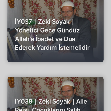
İY037｜Zeki Soyak｜
Yönetici Gece Gündüz
Allah’a İbadet ve Dua
Ederek Yardım İstemelidir
İY038｜Zeki Soyak｜Aile
Reisi, Çocuklarını Salih