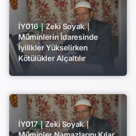
İY016｜Zeki Soyak｜
Müminlerin İdaresinde
İyilikler Yükselirken
Kötülükler Alçaltılır
İY017｜Zeki Soyak｜
Müminler Namazlarını Kılar,