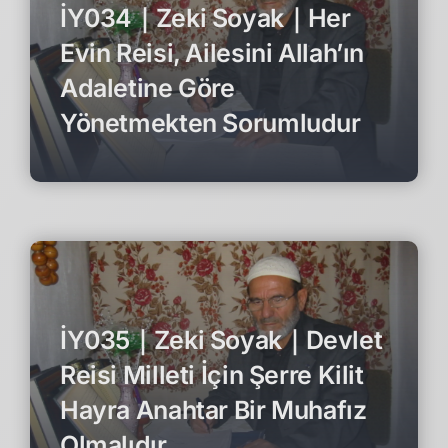
İY034｜Zeki Soyak｜Her
Evin Reisi, Ailesini Allah’ın
Adaletine Göre
Yönetmekten Sorumludur
İY035｜Zeki Soyak｜Devlet
Reisi Milleti İçin Şerre Kilit
Hayra Anahtar Bir Muhafız
Olmalıdır