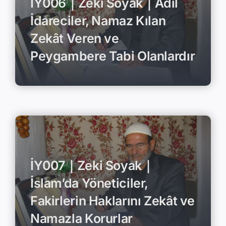
İY006｜Zeki Soyak｜Adil
İdareciler, Namaz Kılan
Zekât Veren ve
Peygambere Tabi Olanlardır
İY007｜Zeki Soyak｜
İslam’da Yöneticiler,
Fakirlerin Haklarını Zekât ve
Namazla Korurlar