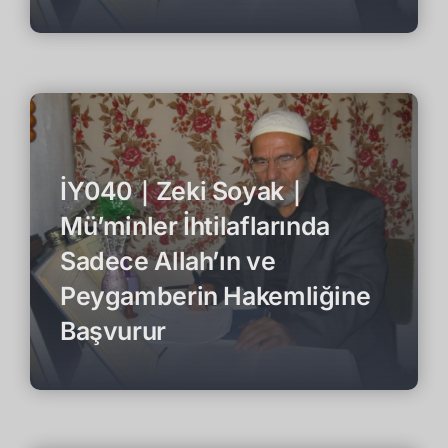
İY040｜Zeki Soyak｜
Mü’minler İhtilaflarında
Sadece Allah’ın ve
Peygamberin Hakemliğine
Başvurur