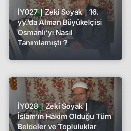
İY027｜Zeki Soyak｜16.
yy.’da Alman Büyükelçisi
Osmanlı’yı Nasıl
Tanımlamıştı？
İY028｜Zeki Soyak｜
İslam’ın Hâkim Olduğu Tüm
Beldeler ve Topluluklar