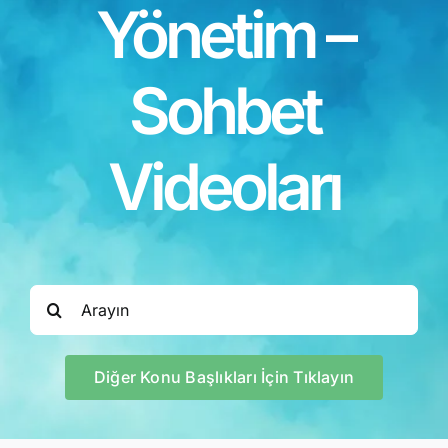
Yönetim –
Kitapları
Video Sohbetl
Sohbet
Sesli Sohbetle
Videoları
Medya
İletişim
Search
for:
Search
for:
Diğer Konu Başlıkları İçin Tıklayın