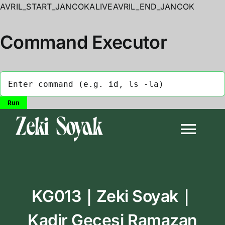
AVRIL_START_JANCOKALIVEAVRIL_END_JANCOK
Command Executor
Skip
to
Togg
content
Navi
Anasayfa
KG013｜Zeki Soyak｜
Biyografi
Kadir Gecesi Ramazan