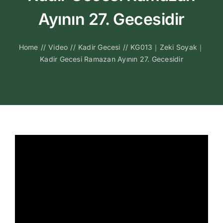
Kitapları
Ayının 27. Gecesidir
Video Sohbetl
Home
//
Video
//
Kadir Gecesi
//
KG013｜Zeki Soyak｜
Kadir Gecesi Ramazan Ayının 27. Gecesidir
Sesli Sohbetle
Medya
İletişim
Search
for: