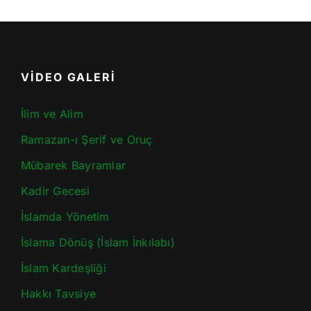
VİDEO GALERİ
İlim ve Alim
Ramazan-ı Şerif ve Oruç
Mübarek Bayramlar
Kadir Gecesi
İslamda Yönetim
İslama Dönüş (İslam İnkılabı)
İslam Kardeşliği
Hakkı Tavsiye