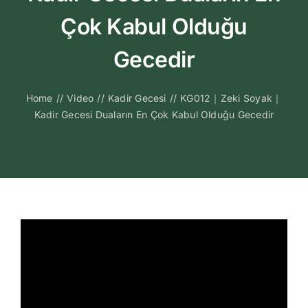
Kitapları
Çok Kabul Olduğu
Video Sohbetl
Gecedir
Sesli Sohbetle
Home
//
Video
//
Kadir Gecesi
//
KG012｜Zeki Soyak｜
Kadir Gecesi Duaların En Çok Kabul Olduğu Gecedir
Medya
İletişim
Search
for: