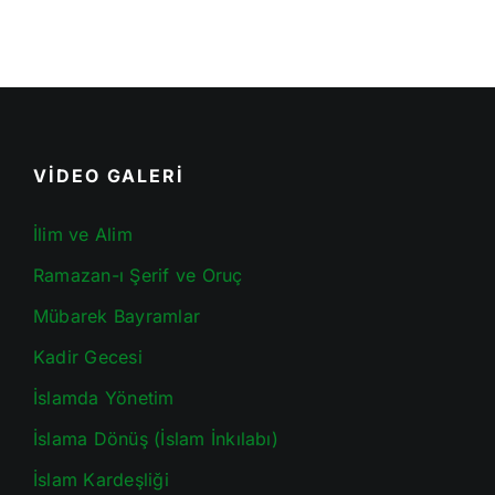
VİDEO GALERİ
İlim ve Alim
Ramazan-ı Şerif ve Oruç
Mübarek Bayramlar
Kadir Gecesi
İslamda Yönetim
İslama Dönüş (İslam İnkılabı)
İslam Kardeşliği