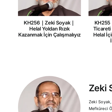
KH256｜Zeki Soyak｜
KH255
Helal Yoldan Rızık
Ticareti
Kazanmak İçin Çalışmalıyız
Helal İç
Zeki 
Zeki Soyak,
Mefkûreci Ö