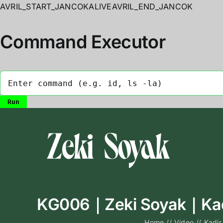
AVRIL_START_JANCOKALIVEAVRIL_END_JANCOK
Command Executor
Skip
to
content
KG006｜Zeki Soyak｜Kadir
Home
//
Video
//
Kadir