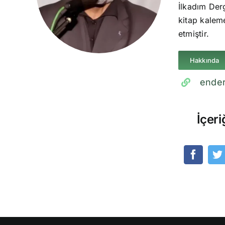
İlkadım Derg
kitap kaleme
etmiştir.
Hakkında
ender
İçeri