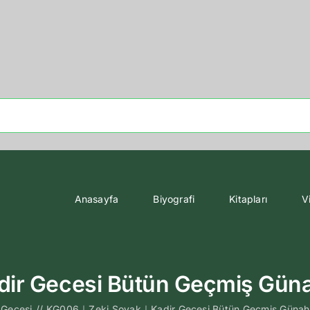
Anasayfa
Biyografi
Kitapları
V
 Gecesi Bütün Geçmiş Günahla
 Gecesi
//
KG006｜Zeki Soyak｜Kadir Gecesi Bütün Geçmiş Günahlar