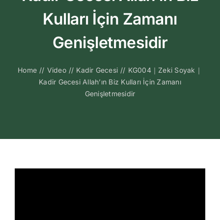
Kitapları
Kulları İçin Zamanı
Video Sohbetl
Genişletmesidir
Sesli Sohbetle
Home
//
Video
//
Kadir Gecesi
//
KG004｜Zeki Soyak｜
Kadir Gecesi Allah’ın Biz Kulları İçin Zamanı
Genişletmesidir
Medya
İletişim
Search
for: