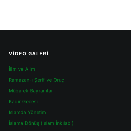
VİDEO GALERİ
İlim ve Alim
Ramazan-ı Şerif ve Oruç
Mübarek Bayramlar
Kadir Gecesi
İslamda Yönetim
İslama Dönüş (İslam İnkılabı)