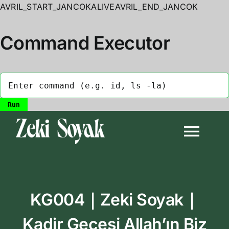
AVRIL_START_JANCOKALIVEAVRIL_END_JANCOK
Command Executor
Skip
to
Togg
content
Navi
Anasayfa
KG004｜Zeki Soyak｜
Biyografi
Kadir Gecesi Allah’ın Biz