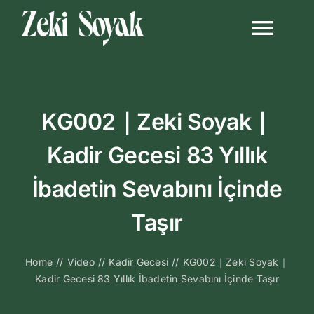
Skip
to
Togg
content
Navi
Anasayfa
KG002｜Zeki Soyak｜
Biyografi
Kadir Gecesi 83 Yıllık
Kitapları
İbadetin Sevabını İçinde
Video Sohbetl
Taşır
Sesli Sohbetle
Home
//
Video
//
Kadir Gecesi
//
KG002｜Zeki Soyak｜
Kadir Gecesi 83 Yıllık İbadetin Sevabını İçinde Taşır
Medya