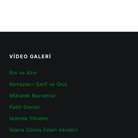
VİDEO GALERİ
İlim ve Alim
Ramazan-ı Şerif ve Oruç
Mübarek Bayramlar
Kadir Gecesi
İslamda Yönetim
İslama Dönüş (İslam İnkılabı)