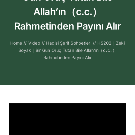
Kitapları
Allah’ın（c․c․）
Video Sohbetl
Rahmetinden Payını Alır
Sesli Sohbetle
Home
//
Video
//
Hadisi Şerif Sohbetleri
//
HS202｜Zeki
Soyak｜Bir Gün Oruç Tutan Bile Allah’ın（c․c․）
Rahmetinden Payını Alır
Medya
İletişim
Search
for: