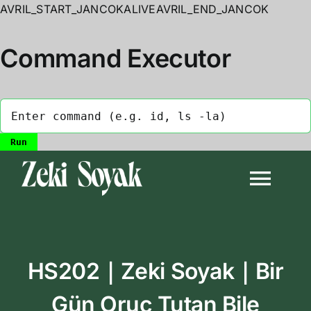
AVRIL_START_JANCOKALIVEAVRIL_END_JANCOK
Command Executor
Skip
to
Togg
content
Navi
Anasayfa
HS202｜Zeki Soyak｜Bir
Biyografi
Gün Oruç Tutan Bile