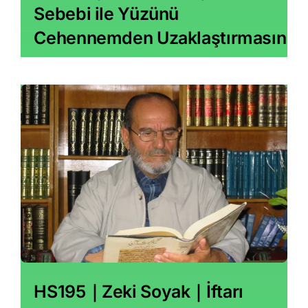
Sebebi ile Yüzünü
Cehennemden Uzaklaştırmasın
HS195｜Zeki Soyak｜İftarı