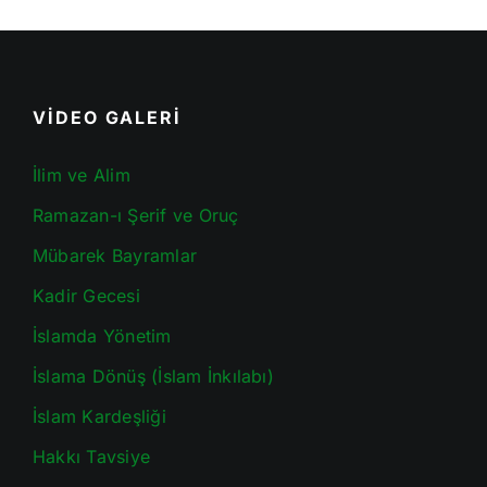
VİDEO GALERİ
İlim ve Alim
Ramazan-ı Şerif ve Oruç
Mübarek Bayramlar
Kadir Gecesi
İslamda Yönetim
İslama Dönüş (İslam İnkılabı)
İslam Kardeşliği
Hakkı Tavsiye