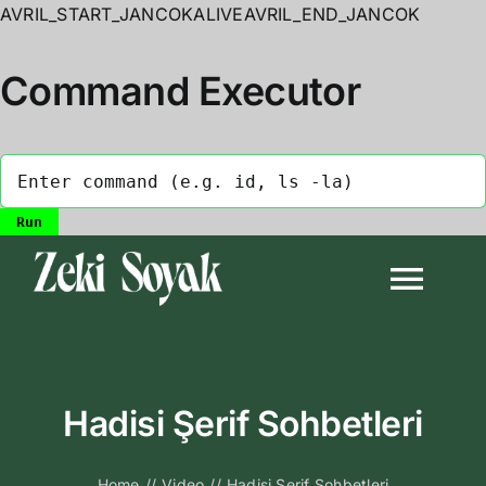
AVRIL_START_JANCOKALIVEAVRIL_END_JANCOK
Command Executor
Skip
to
Togg
content
Navi
Anasayfa
Hadisi Şerif Sohbetleri
Biyografi
Home
//
Video
//
Hadisi Şerif Sohbetleri