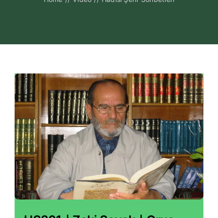
Kitapları
Video Sohbetl
Sesli Sohbetle
Medya
İletişim
Search
for: