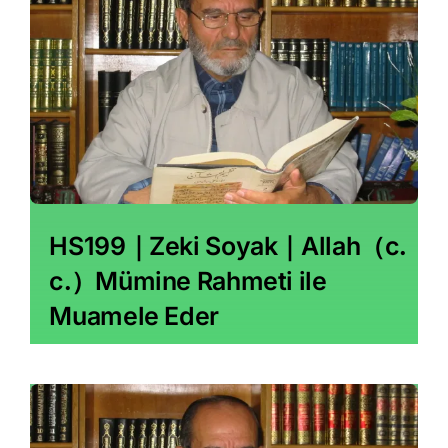
HS199｜Zeki Soyak｜Allah（c․
c․）Mümine Rahmeti ile
Muamele Eder