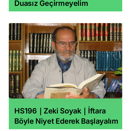
Duasız Geçirmeyelim
HS196｜Zeki Soyak｜İftara
Böyle Niyet Ederek Başlayalım