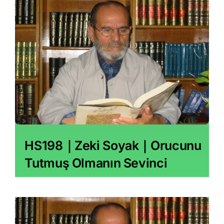
HS198｜Zeki Soyak｜Orucunu
Tutmuş Olmanın Sevinci