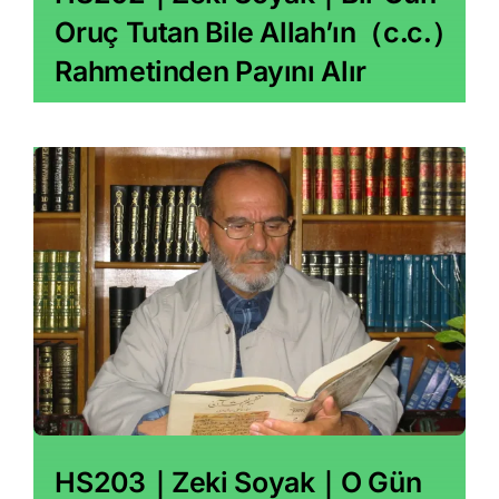
Oruç Tutan Bile Allah’ın（c․c․）
Rahmetinden Payını Alır
HS203｜Zeki Soyak｜O Gün