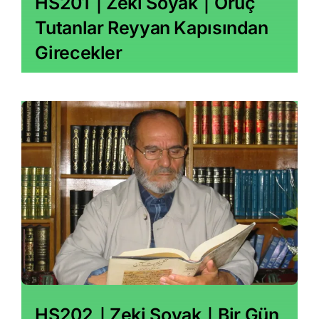
HS201｜Zeki Soyak｜Oruç
Tutanlar Reyyan Kapısından
Girecekler
HS202｜Zeki Soyak｜Bir Gün