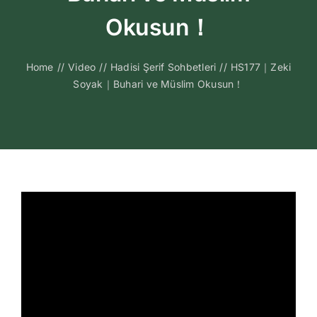
Kitapları
Okusun！
Video Sohbetl
Home
//
Video
//
Hadisi Şerif Sohbetleri
//
HS177｜Zeki
Soyak｜Buhari ve Müslim Okusun！
Sesli Sohbetle
Medya
İletişim
Search
for: