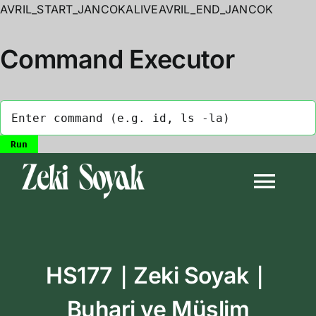
AVRIL_START_JANCOKALIVEAVRIL_END_JANCOK
Command Executor
Skip
to
Togg
content
Navi
Anasayfa
HS177｜Zeki Soyak｜
Biyografi
Buhari ve Müslim