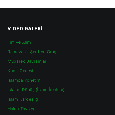
VİDEO GALERİ
İlim ve Alim
Ramazan-ı Şerif ve Oruç
Mübarek Bayramlar
Kadir Gecesi
İslamda Yönetim
İslama Dönüş (İslam İnkılabı)
İslam Kardeşliği
Hakkı Tavsiye