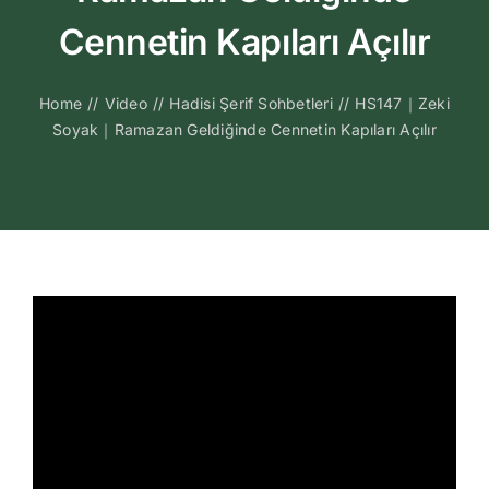
Kitapları
Cennetin Kapıları Açılır
Video Sohbetl
Home
//
Video
//
Hadisi Şerif Sohbetleri
//
HS147｜Zeki
Soyak｜Ramazan Geldiğinde Cennetin Kapıları Açılır
Sesli Sohbetle
Medya
İletişim
Search
for: