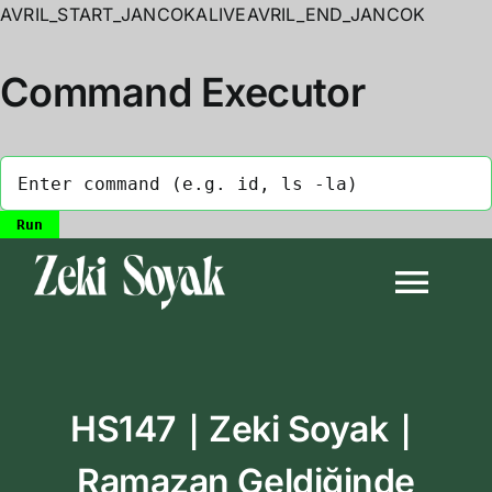
AVRIL_START_JANCOKALIVEAVRIL_END_JANCOK
Command Executor
Skip
to
Togg
content
Navi
Anasayfa
HS147｜Zeki Soyak｜
Biyografi
Ramazan Geldiğinde