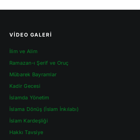
VİDEO GALERİ
İlim ve Alim
Ramazan-ı Şerif ve Oruç
Mübarek Bayramlar
Kadir Gecesi
İslamda Yönetim
İslama Dönüş (İslam İnkılabı)
İslam Kardeşliği
Hakkı Tavsiye