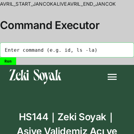
AVRIL_START_JANCOKALIVEAVRIL_END_JANCOK
Command Executor
Skip
to
Togg
content
Navi
Anasayfa
HS144｜Zeki Soyak｜
Biyografi
Asiye Validemiz Acı ve