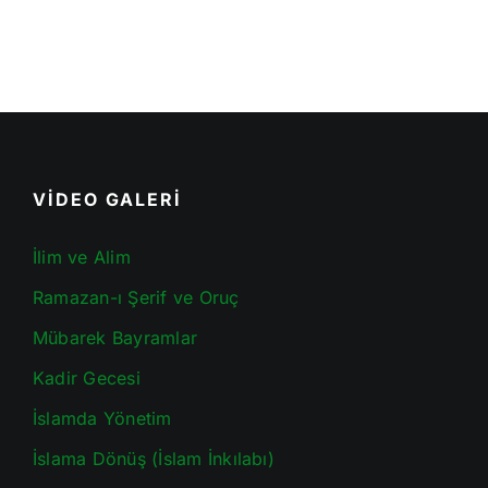
VİDEO GALERİ
İlim ve Alim
Ramazan-ı Şerif ve Oruç
Mübarek Bayramlar
Kadir Gecesi
İslamda Yönetim
İslama Dönüş (İslam İnkılabı)