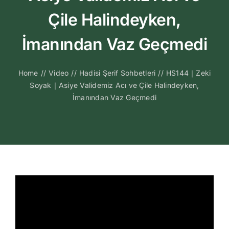
Kitapları
Çile Halindeyken,
Video Sohbetl
İmanından Vaz Geçmedi
Sesli Sohbetle
Home
//
Video
//
Hadisi Şerif Sohbetleri
//
HS144｜Zeki
Soyak｜Asiye Validemiz Acı ve Çile Halindeyken,
İmanından Vaz Geçmedi
Medya
İletişim
Search
for: