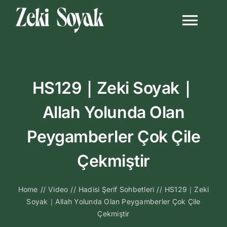
Skip
to
Togg
content
Navi
Anasayfa
HS129｜Zeki Soyak｜
Biyografi
Allah Yolunda Olan
Kitapları
Peygamberler Çok Çile
Video Sohbetl
Çekmiştir
Sesli Sohbetle
Home
//
Video
//
Hadisi Şerif Sohbetleri
//
HS129｜Zeki
Soyak｜Allah Yolunda Olan Peygamberler Çok Çile
Çekmiştir
Medya