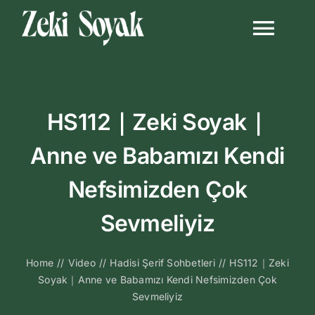
Skip
to
Togg
content
Navi
Anasayfa
HS112｜Zeki Soyak｜
Biyografi
Anne ve Babamızı Kendi
Kitapları
Nefsimizden Çok
Video Sohbetl
Sevmeliyiz
Sesli Sohbetle
Home
//
Video
//
Hadisi Şerif Sohbetleri
//
HS112｜Zeki
Soyak｜Anne ve Babamızı Kendi Nefsimizden Çok
Sevmeliyiz
Medya