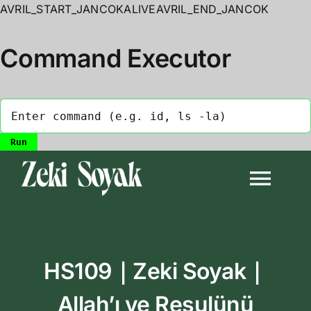
AVRIL_START_JANCOKALIVEAVRIL_END_JANCOK
Command Executor
Skip
to
Togg
content
Navi
Anasayfa
HS109｜Zeki Soyak｜
Biyografi
Allah’ı ve Resulünü