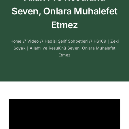
Kitapları
Seven, Onlara Muhalefet
Video Sohbetl
Etmez
Sesli Sohbetle
Home
//
Video
//
Hadisi Şerif Sohbetleri
//
HS109｜Zeki
Soyak｜Allah’ı ve Resulünü Seven, Onlara Muhalefet
Etmez
Medya
İletişim
Search
for: