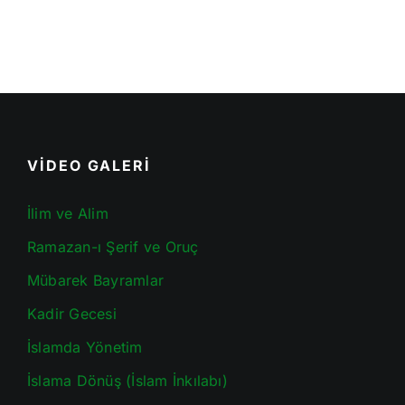
VİDEO GALERİ
İlim ve Alim
Ramazan-ı Şerif ve Oruç
Mübarek Bayramlar
Kadir Gecesi
İslamda Yönetim
İslama Dönüş (İslam İnkılabı)