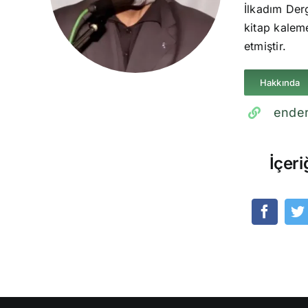
İlkadım Derg
kitap kaleme
etmiştir.
Hakkında
ender
İçeri