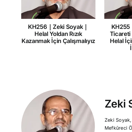
KH256｜Zeki Soyak｜
KH255
Helal Yoldan Rızık
Ticareti
Kazanmak İçin Çalışmalıyız
Helal İç
Zeki 
Zeki Soyak,
Mefkûreci Ö