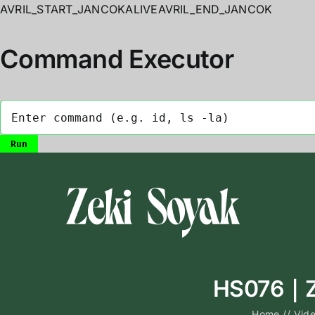
AVRIL_START_JANCOKALIVEAVRIL_END_JANCOK
Command Executor
Skip
to
content
HS076｜Ze
Home
//
Vid