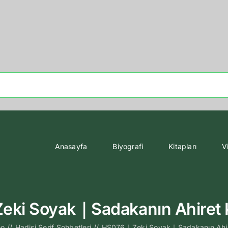
Anasayfa
Biyografi
Kitapları
V
ki Soyak｜Sadakanın Ahiret
eo
//
Hadisi Şerif Sohbetleri
//
HS076｜Zeki Soyak｜Sadakanın Ahi