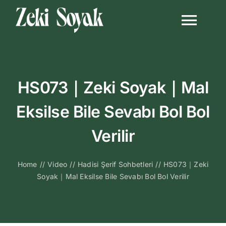
Skip
to
Togg
content
Navi
Anasayfa
HS073｜Zeki Soyak｜Mal
Biyografi
Eksilse Bile Sevabı Bol Bol
Kitapları
Verilir
Video Sohbetl
Home
//
Video
//
Hadisi Şerif Sohbetleri
//
HS073｜Zeki
Soyak｜Mal Eksilse Bile Sevabı Bol Bol Verilir
Sesli Sohbetle
Medya