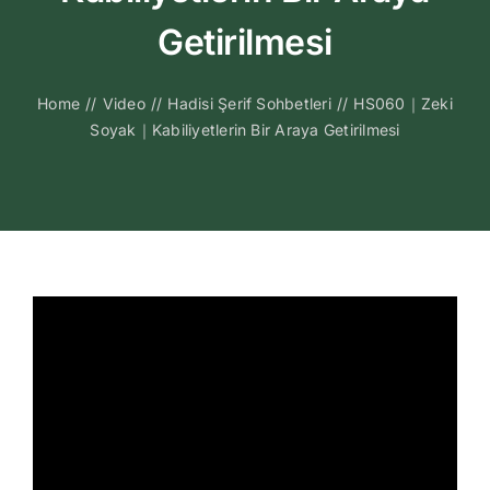
Kitapları
Getirilmesi
Video Sohbetl
Home
//
Video
//
Hadisi Şerif Sohbetleri
//
HS060｜Zeki
Soyak｜Kabiliyetlerin Bir Araya Getirilmesi
Sesli Sohbetle
Medya
İletişim
Search
for: