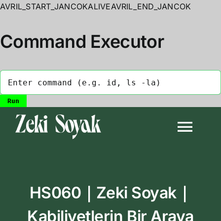
AVRIL_START_JANCOKALIVEAVRIL_END_JANCOK
Command Executor
Skip
to
Togg
content
Navi
Anasayfa
HS060｜Zeki Soyak｜
Biyografi
Kabiliyetlerin Bir Araya