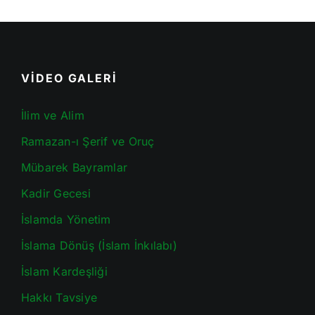
VİDEO GALERİ
İlim ve Alim
Ramazan-ı Şerif ve Oruç
Mübarek Bayramlar
Kadir Gecesi
İslamda Yönetim
İslama Dönüş (İslam İnkılabı)
İslam Kardeşliği
Hakkı Tavsiye