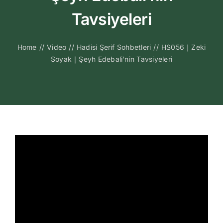
Kitapları
Tavsiyeleri
Video Sohbetl
Home
//
Video
//
Hadisi Şerif Sohbetleri
//
HS056｜Zeki
Soyak｜Şeyh Edebali’nin Tavsiyeleri
Sesli Sohbetle
Medya
İletişim
Search
for: