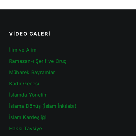
VİDEO GALERİ
İlim ve Alim
Ramazan-ı Şerif ve Oruç
Mübarek Bayramlar
Kadir Gecesi
İslamda Yönetim
İslama Dönüş (İslam İnkılabı)
İslam Kardeşliği
Hakkı Tavsiye