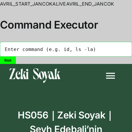
AVRIL_START_JANCOKALIVEAVRIL_END_JANCOK
Command Executor
Skip
to
Togg
content
Navi
Anasayfa
HS056｜Zeki Soyak｜
Biyografi
Şeyh Edebali’nin