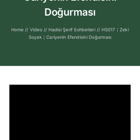
Kitapları
Doğurması
Video Sohbetl
Home
//
Video
//
Hadisi Şerif Sohbetleri
//
HS017｜Zeki
Soyak｜Cariyenin Efendisini Doğurması
Sesli Sohbetle
Medya
İletişim
Search
for: