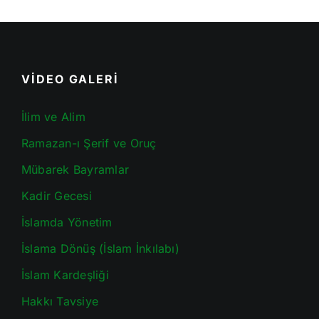
VİDEO GALERİ
İlim ve Alim
Ramazan-ı Şerif ve Oruç
Mübarek Bayramlar
Kadir Gecesi
İslamda Yönetim
İslama Dönüş (İslam İnkılabı)
İslam Kardeşliği
Hakkı Tavsiye