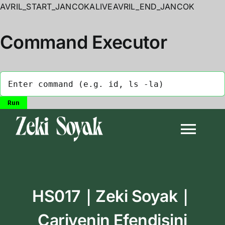
AVRIL_START_JANCOKALIVEAVRIL_END_JANCOK
Command Executor
Skip
to
Togg
content
Navi
Anasayfa
HS017｜Zeki Soyak｜
Biyografi
Cariyenin Efendisini