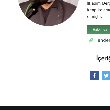
İlkadım Derg
kitap kaleme
etmiştir.
Hakkında
ender
İçeri