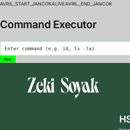
AVRIL_START_JANCOKALIVEAVRIL_END_JANCOK
Command Executor
Skip
to
content
HS
Home