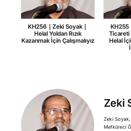
KH256｜Zeki Soyak｜
KH255
Helal Yoldan Rızık
Ticareti
Kazanmak İçin Çalışmalıyız
Helal İç
Zeki 
Zeki Soyak,
Mefkûreci Ö