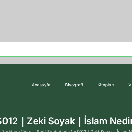
Anasayfa
Biyografi
Kitapları
V
012｜Zeki Soyak｜İslam Ned
//
Video
//
Hadisi Şerif Sohbetleri
//
HS012｜Zeki Soyak｜İslam N