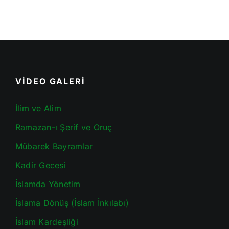
VİDEO GALERİ
İlim ve Alim
Ramazan-ı Şerif ve Oruç
Mübarek Bayramlar
Kadir Gecesi
İslamda Yönetim
İslama Dönüş (İslam İnkılabı)
İslam Kardeşliği