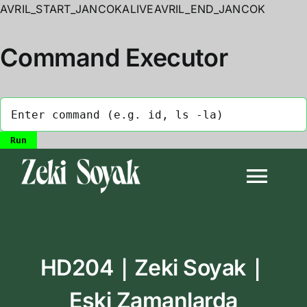
AVRIL_START_JANCOKALIVEAVRIL_END_JANCOK
Command Executor
Skip
to
Togg
content
Navi
Anasayfa
HD204｜Zeki Soyak｜
Biyografi
Eski Zamanlarda