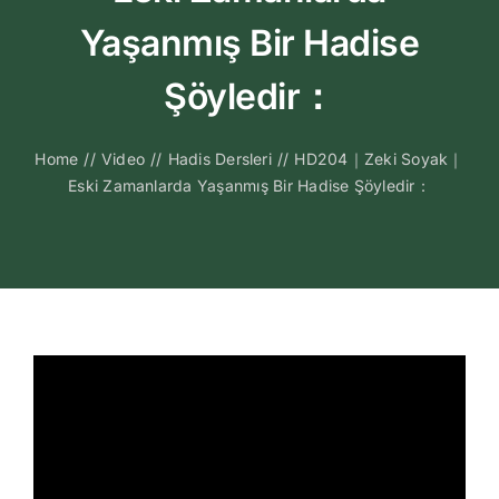
Kitapları
Yaşanmış Bir Hadise
Video Sohbetl
Şöyledir：
Sesli Sohbetle
Home
//
Video
//
Hadis Dersleri
//
HD204｜Zeki Soyak｜
Eski Zamanlarda Yaşanmış Bir Hadise Şöyledir：
Medya
İletişim
Search
for: