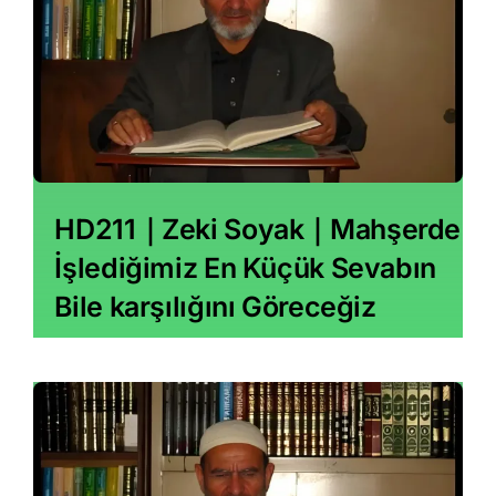
HD211｜Zeki Soyak｜Mahşerde
İşlediğimiz En Küçük Sevabın
Bile karşılığını Göreceğiz