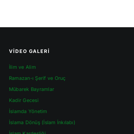
VİDEO GALERİ
İlim ve Alim
Ramazan-ı Şerif ve Oruç
Mübarek Bayramlar
Kadir Gecesi
İslamda Yönetim
İslama Dönüş (İslam İnkılabı)
İslam Kardeşliği