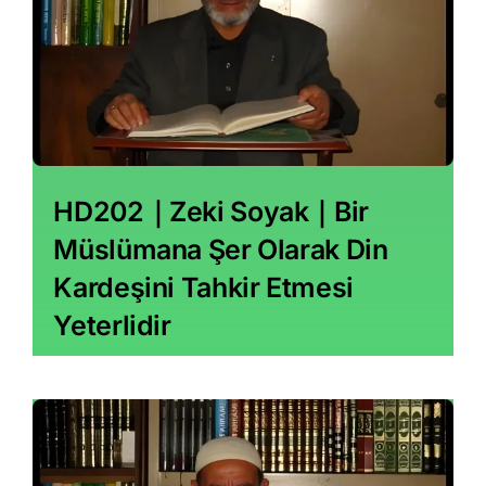
HD202｜Zeki Soyak｜Bir
Müslümana Şer Olarak Din
Kardeşini Tahkir Etmesi
Yeterlidir