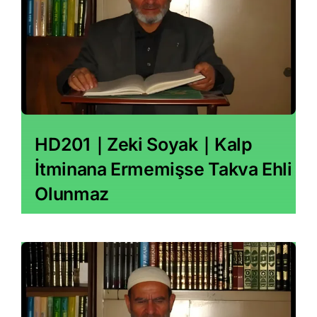
HD201｜Zeki Soyak｜Kalp
İtminana Ermemişse Takva Ehli
Olunmaz