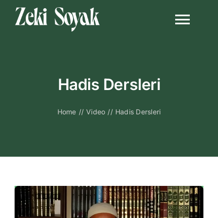
Skip
to
Togg
content
Navi
Anasayfa
Hadis Dersleri
Biyografi
Home
//
Video
//
Hadis Dersleri
Kitapları
Video Sohbetl
Sesli Sohbetle
Medya