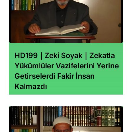
HD199｜Zeki Soyak｜Zekatla
Yükümlüler Vazifelerini Yerine
Getirselerdi Fakir İnsan
Kalmazdı