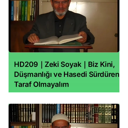
HD209｜Zeki Soyak｜Biz Kini,
Düşmanlığı ve Hasedi Sürdüren
Taraf Olmayalım