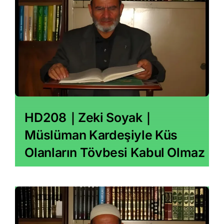
İletişim
Search
for:
HD208｜Zeki Soyak｜
Müslüman Kardeşiyle Küs
Olanların Tövbesi Kabul Olmaz