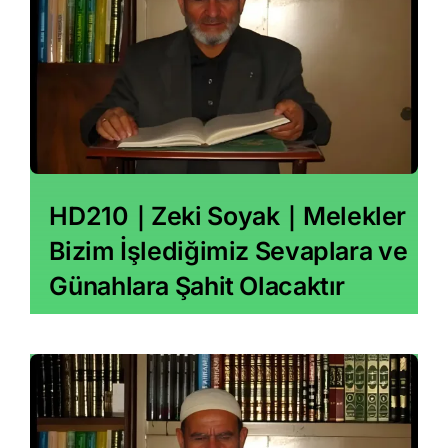
HD210｜Zeki Soyak｜Melekler
Bizim İşlediğimiz Sevaplara ve
Günahlara Şahit Olacaktır