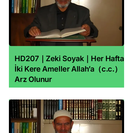
HD207｜Zeki Soyak｜Her Hafta
İki Kere Ameller Allah’a（c․c․）
Arz Olunur