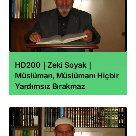
HD200｜Zeki Soyak｜
Müslüman, Müslümanı Hiçbir
Yardımsız Bırakmaz