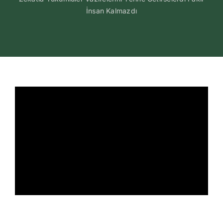
İnsan Kalmazdı
İletişim
Search
for: