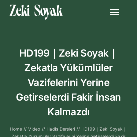
Skip
to
Togg
content
Navi
Anasayfa
HD199｜Zeki Soyak｜
Biyografi
Zekatla Yükümlüler
Kitapları
Vazifelerini Yerine
Video Sohbetl
Getirselerdi Fakir İnsan
Kalmazdı
Sesli Sohbetle
Home
//
Video
//
Hadis Dersleri
//
HD199｜Zeki Soyak｜
Medya
Zekatla Yükümlüler Vazifelerini Yerine Getirselerdi Fakir