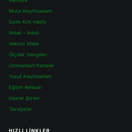
Mefkure
Musa Aleyhisselam
İzahlı Kırk Hadis
Ahlak – Adab
Nebevi Ahlak
Ölçüler Dengeler
Ummandan Katreler
Yusuf Aleyhisellam
Eğitim Rehberi
Hasret Şiirleri
Tavsiyeler
HIZLI LİNKLER