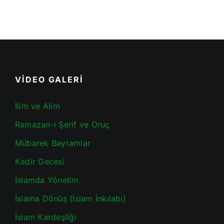
VİDEO GALERİ
İlim ve Alim
Ramazan-ı Şerif ve Oruç
Mübarek Bayramlar
Kadir Gecesi
İslamda Yönetim
İslama Dönüş (İslam İnkılabı)
İslam Kardeşliği