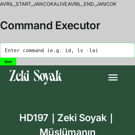
AVRIL_START_JANCOKALIVEAVRIL_END_JANCOK
Command Executor
Skip
to
Togg
content
Navi
Anasayfa
HD197｜Zeki Soyak｜
Biyografi
Müslümanın