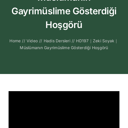
Kitapları
Gayrimüslime Gösterdiği
Video Sohbetl
Hoşgörü
Sesli Sohbetle
Home
//
Video
//
Hadis Dersleri
//
HD197｜Zeki Soyak｜
Müslümanın Gayrimüslime Gösterdiği Hoşgörü
Medya
İletişim
Search
for: