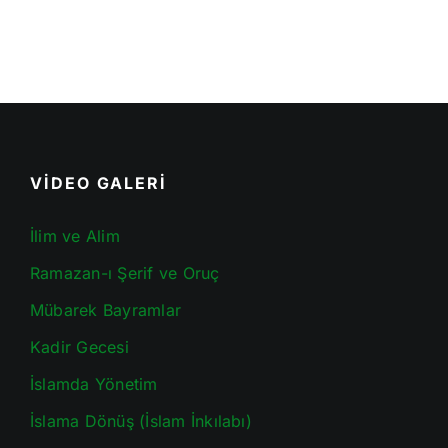
VİDEO GALERİ
İlim ve Alim
Ramazan-ı Şerif ve Oruç
Mübarek Bayramlar
Kadir Gecesi
İslamda Yönetim
İslama Dönüş (İslam İnkılabı)