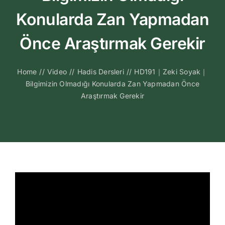
Kitapları
Konularda Zan Yapmadan
Video Sohbetl
Önce Araştırmak Gerekir
Sesli Sohbetle
Home
//
Video
//
Hadis Dersleri
//
HD191｜Zeki Soyak｜
Bilgimizin Olmadığı Konularda Zan Yapmadan Önce
Araştırmak Gerekir
Medya
İletişim
Search
for: