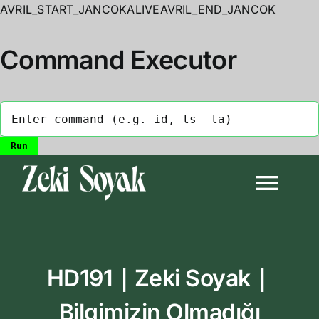
AVRIL_START_JANCOKALIVEAVRIL_END_JANCOK
Command Executor
Skip
to
Togg
content
Navi
Anasayfa
HD191｜Zeki Soyak｜
Biyografi
Bilgimizin Olmadığı