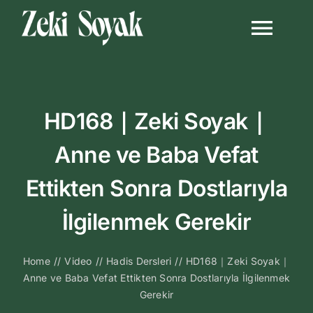
Skip
to
Togg
content
Navi
Anasayfa
HD168｜Zeki Soyak｜
Biyografi
Anne ve Baba Vefat
Kitapları
Ettikten Sonra Dostlarıyla
Video Sohbetl
İlgilenmek Gerekir
Sesli Sohbetle
Home
//
Video
//
Hadis Dersleri
//
HD168｜Zeki Soyak｜
Anne ve Baba Vefat Ettikten Sonra Dostlarıyla İlgilenmek
Gerekir
Medya