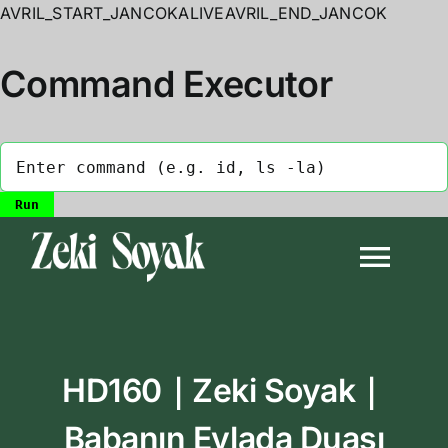
AVRIL_START_JANCOKALIVEAVRIL_END_JANCOK
Command Executor
Skip
to
Togg
content
Navi
Anasayfa
HD160｜Zeki Soyak｜
Biyografi
Babanın Evlada Duası