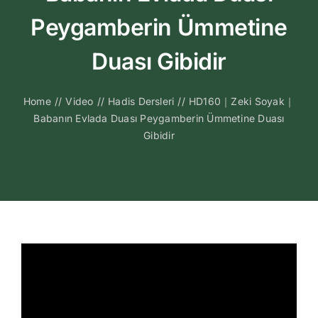
Kitapları
Peygamberin Ümmetine
Video Sohbetl
Duası Gibidir
Sesli Sohbetle
Home
//
Video
//
Hadis Dersleri
//
HD160｜Zeki Soyak｜
Babanın Evlada Duası Peygamberin Ümmetine Duası
Gibidir
Medya
İletişim
Search
for: