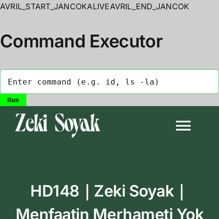
AVRIL_START_JANCOKALIVEAVRIL_END_JANCOK
Command Executor
Skip
to
Togg
content
Navi
Anasayfa
HD148｜Zeki Soyak｜
Biyografi
Menfaatin Merhameti Yok