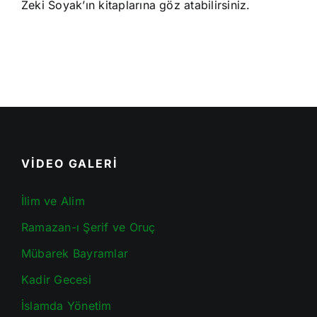
Zeki Soyak’ın kitaplarına göz atabilirsiniz.
VİDEO GALERİ
İlim ve Alim
Ramazan-ı Şerif ve Oruç
Mübarek Bayramlar
Kadir Gecesi
İslamda Yönetim