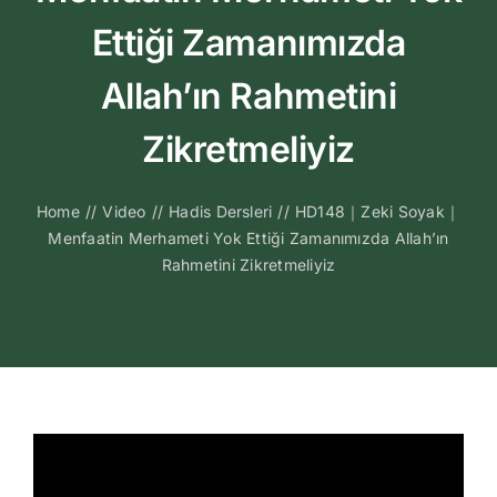
Kitapları
Ettiği Zamanımızda
Video Sohbetl
Allah’ın Rahmetini
Zikretmeliyiz
Sesli Sohbetle
Home
//
Video
//
Hadis Dersleri
//
HD148｜Zeki Soyak｜
Medya
Menfaatin Merhameti Yok Ettiği Zamanımızda Allah’ın
Rahmetini Zikretmeliyiz
İletişim
Search
for: