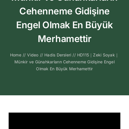
Kitapları
Cehenneme Gidişine
Video Sohbetl
Engel Olmak En Büyük
Merhamettir
Sesli Sohbetle
Home
//
Video
//
Hadis Dersleri
//
HD115｜Zeki Soyak｜
Medya
Münkir ve Günahkarların Cehenneme Gidişine Engel
Olmak En Büyük Merhamettir
İletişim
Search
for: