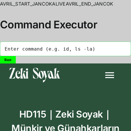
AVRIL_START_JANCOKALIVEAVRIL_END_JANCOK
Command Executor
Skip
to
Togg
content
Navi
Anasayfa
HD115｜Zeki Soyak｜
Biyografi
Münkir ve Günahkarların