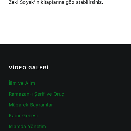
Zeki Soyak’ın kitaplarına göz atabilirsiniz.
VİDEO GALERİ
İlim ve Alim
Ramazan-ı Şerif ve Oruç
Mübarek Bayramlar
Kadir Gecesi
İslamda Yönetim