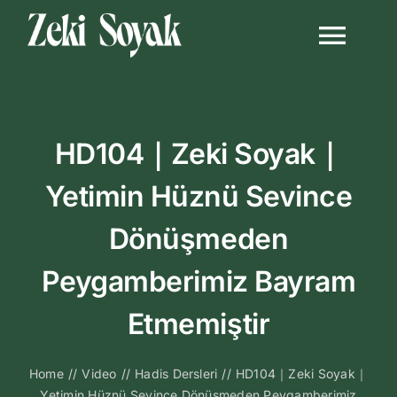
Skip
to
Togg
content
Navi
Anasayfa
HD104｜Zeki Soyak｜
Biyografi
Yetimin Hüznü Sevince
Kitapları
Dönüşmeden
Video Sohbetl
Peygamberimiz Bayram
Etmemiştir
Sesli Sohbetle
Home
//
Video
//
Hadis Dersleri
//
HD104｜Zeki Soyak｜
Medya
Yetimin Hüznü Sevince Dönüşmeden Peygamberimiz