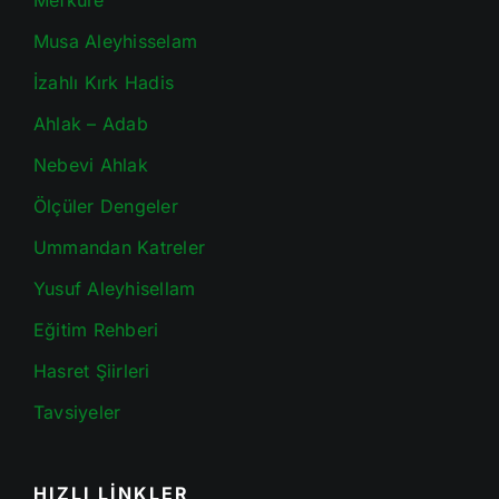
Mefkure
Musa Aleyhisselam
İzahlı Kırk Hadis
Ahlak – Adab
Nebevi Ahlak
Ölçüler Dengeler
Ummandan Katreler
Yusuf Aleyhisellam
Eğitim Rehberi
Hasret Şiirleri
Tavsiyeler
HIZLI LİNKLER