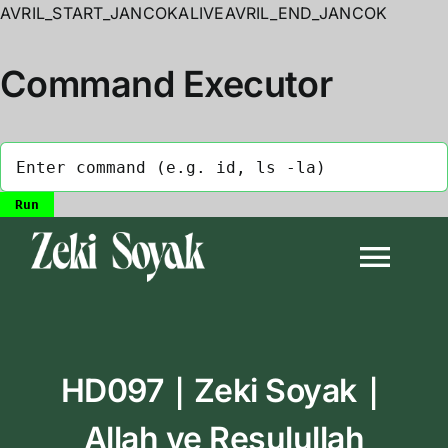
AVRIL_START_JANCOKALIVEAVRIL_END_JANCOK
Command Executor
Skip
to
Togg
content
Navi
Anasayfa
HD097｜Zeki Soyak｜
Biyografi
Allah ve Resulullah