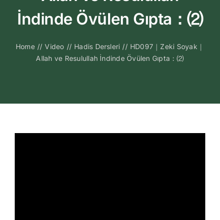
Kitapları
İndinde Övülen Gıpta：⑵
Video Sohbetl
Home
//
Video
//
Hadis Dersleri
//
HD097｜Zeki Soyak｜
Allah ve Resulullah İndinde Övülen Gıpta：⑵
Sesli Sohbetle
Medya
İletişim
Search
for: