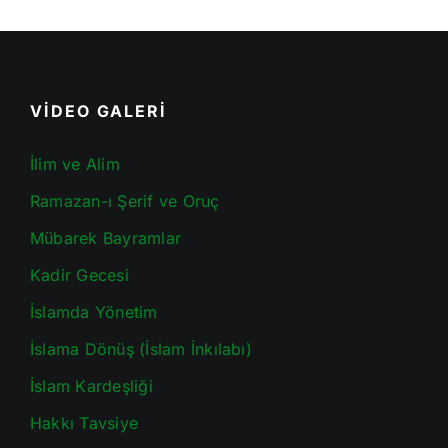
VİDEO GALERİ
İlim ve Alim
Ramazan-ı Şerif ve Oruç
Mübarek Bayramlar
Kadir Gecesi
İslamda Yönetim
İslama Dönüş (İslam İnkılabı)
İslam Kardeşliği
Hakkı Tavsiye