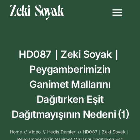
Skip
to
Togg
content
Navi
Anasayfa
HD087｜Zeki Soyak｜
Biyografi
Peygamberimizin
Kitapları
Ganimet Mallarını
Video Sohbetl
Dağıtırken Eşit
Dağıtmayışının Nedeni ⑴
Sesli Sohbetle
Home
//
Video
//
Hadis Dersleri
//
HD087｜Zeki Soyak｜
Medya
Peygamberimizin Ganimet Mallarını Dağıtırken Eşit