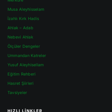
Mefkure
Musa Aleyhisselam
İzahlı Kırk Hadis
Ahlak – Adab
Nebevi Ahlak
Ölçüler Dengeler
Ummandan Katreler
Yusuf Aleyhisellam
Eğitim Rehberi
Hasret Şiirleri
Tavsiyeler
HIZLI LİNKLER