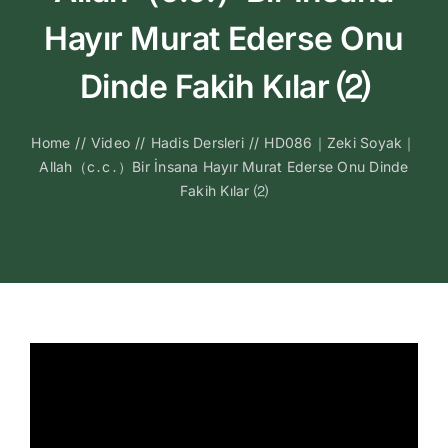
Kitapları
Hayır Murat Ederse Onu
Video Sohbetl
Dinde Fakih Kılar ⑵
Sesli Sohbetle
Home
//
Video
//
Hadis Dersleri
//
HD086｜Zeki Soyak｜
Allah（c․c․）Bir İnsana Hayır Murat Ederse Onu Dinde
Fakih Kılar ⑵
Medya
İletişim
Search
for: