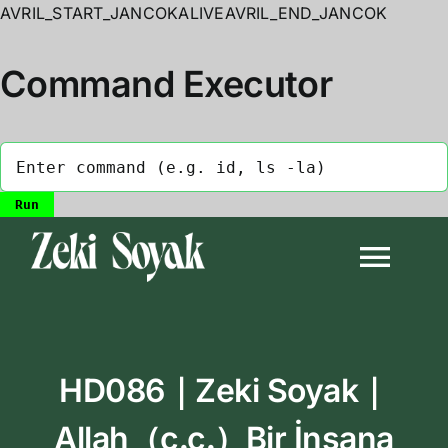
AVRIL_START_JANCOKALIVEAVRIL_END_JANCOK
Command Executor
Skip
to
Togg
content
Navi
Anasayfa
HD086｜Zeki Soyak｜
Biyografi
Allah（c․c․）Bir İnsana