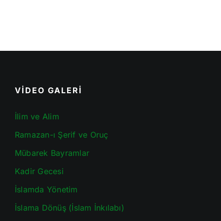
VİDEO GALERİ
İlim ve Alim
Ramazan-ı Şerif ve Oruç
Mübarek Bayramlar
Kadir Gecesi
İslamda Yönetim
İslama Dönüş (İslam İnkılabı)