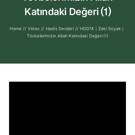
Kitapları
Katındaki Değeri ⑴
Video Sohbetl
Home
//
Video
//
Hadis Dersleri
//
HD074｜Zeki Soyak｜
Tövbelerimizin Allah Katındaki Değeri ⑴
Sesli Sohbetle
Medya
İletişim
Search
for: