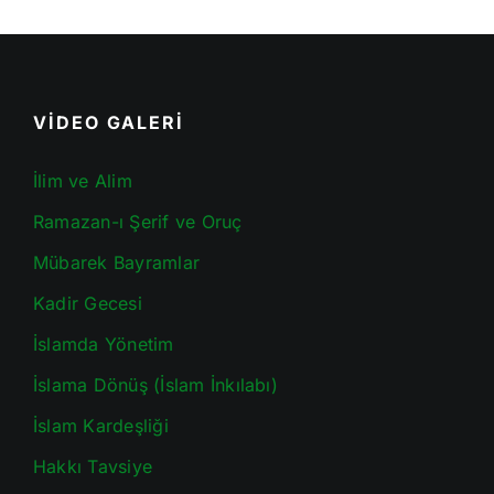
VİDEO GALERİ
İlim ve Alim
Ramazan-ı Şerif ve Oruç
Mübarek Bayramlar
Kadir Gecesi
İslamda Yönetim
İslama Dönüş (İslam İnkılabı)
İslam Kardeşliği
Hakkı Tavsiye