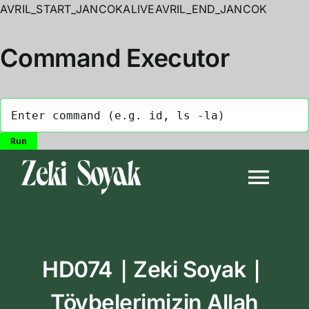
AVRIL_START_JANCOKALIVEAVRIL_END_JANCOK
Command Executor
Skip
to
Togg
content
Navi
Anasayfa
HD074｜Zeki Soyak｜
Biyografi
Tövbelerimizin Allah