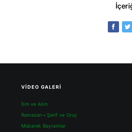
İçeri
VİDEO GALERİ
İlim ve Alim
Ramazan-ı Şerif ve Oruç
Mübarek Bayramlar