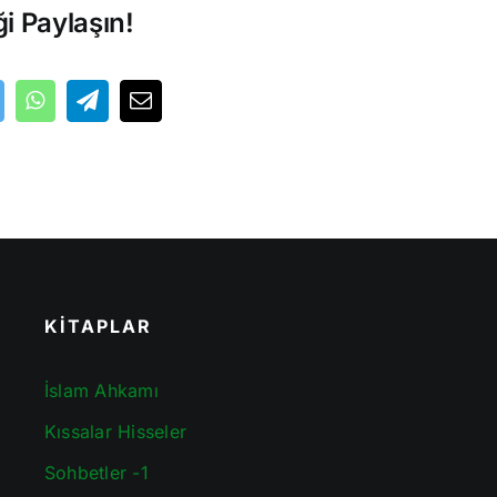
ği Paylaşın!
KİTAPLAR
İslam Ahkamı
Kıssalar Hisseler
Sohbetler -1