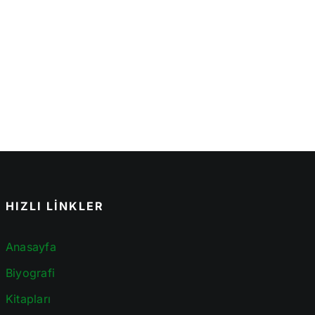
HIZLI LİNKLER
Anasayfa
Biyografi
Kitapları