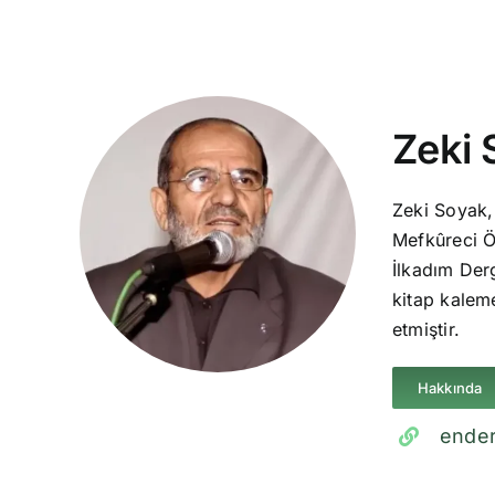
Zeki 
Zeki Soyak,
Mefkûreci Ö
İlkadım Derg
kitap kaleme
etmiştir.
Hakkında
ender