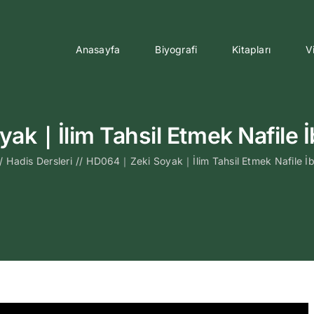
Anasayfa
Biyografi
Kitapları
V
k｜İlim Tahsil Etmek Nafile İb
/
Hadis Dersleri
//
HD064｜Zeki Soyak｜İlim Tahsil Etmek Nafile İb