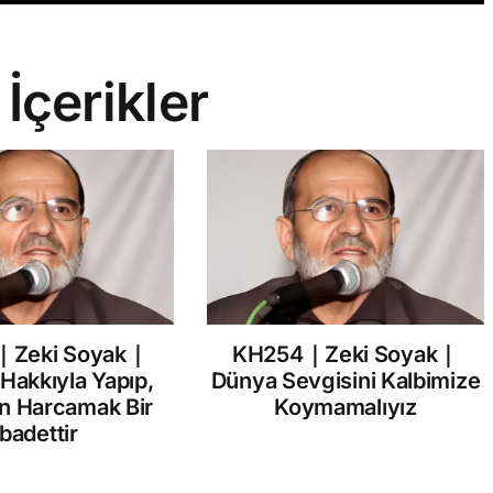
 İçerikler
｜Zeki Soyak｜
KH254｜Zeki Soyak｜
 Hakkıyla Yapıp,
Dünya Sevgisini Kalbimize
in Harcamak Bir
Koymamalıyız
İbadettir