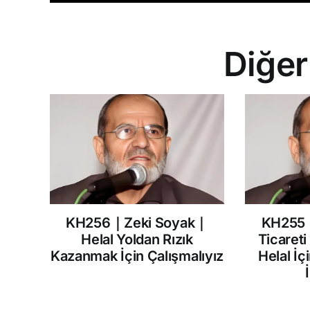
Diğer
KH256｜Zeki Soyak｜
KH255
Helal Yoldan Rızık
Ticareti
Kazanmak İçin Çalışmalıyız
Helal İç