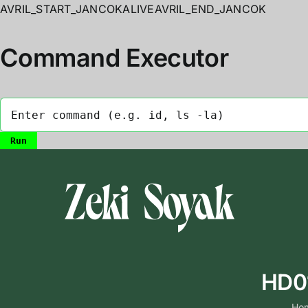
AVRIL_START_JANCOKALIVEAVRIL_END_JANCOK
Command Executor
Skip
to
content
HD01
Ho