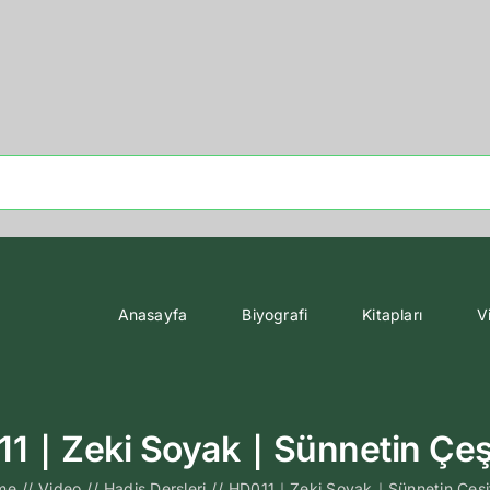
Anasayfa
Biyografi
Kitapları
V
1｜Zeki Soyak｜Sünnetin Çeşi
me
//
Video
//
Hadis Dersleri
//
HD011｜Zeki Soyak｜Sünnetin Çeşit