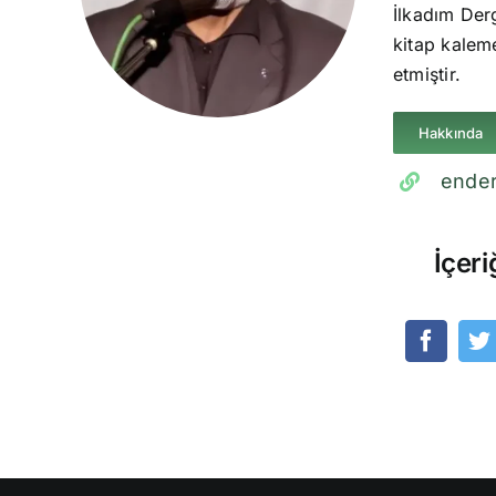
İlkadım Derg
kitap kaleme
etmiştir.
Hakkında
ender
İçeri