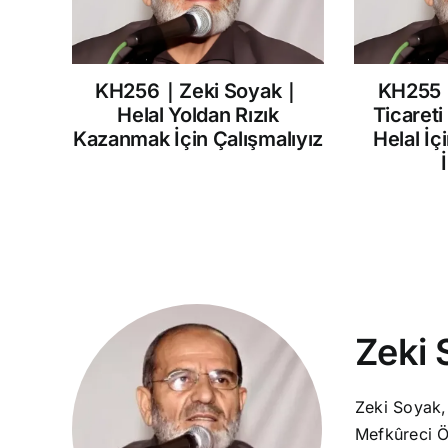
KH256｜Zeki Soyak｜
KH255
Helal Yoldan Rızık
Ticareti
Kazanmak İçin Çalışmalıyız
Helal İç
Zeki 
Zeki Soyak,
Mefkûreci Ö