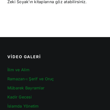
Zeki Soyak’ın kitaplarına göz atabilirsiniz.
VİDEO GALERİ
İlim ve Alim
Ramazan-ı Şerif ve Oruç
Mübarek Bayramlar
Kadir Gecesi
İslamda Yönetim