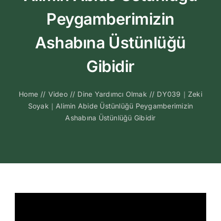
Kitapları
Peygamberimizin
Video Sohbetl
Ashabına Üstünlüğü
Gibidir
Sesli Sohbetle
Home
//
Video
//
Dine Yardımcı Olmak
//
DY039｜Zeki
Medya
Soyak｜Alimin Abide Üstünlüğü Peygamberimizin
Ashabına Üstünlüğü Gibidir
İletişim
Search
for: