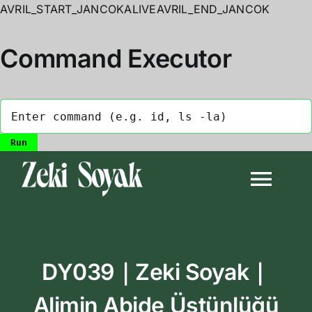
AVRIL_START_JANCOKALIVEAVRIL_END_JANCOK
Command Executor
Skip
to
Togg
content
Navi
Anasayfa
DY039｜Zeki Soyak｜
Biyografi
Alimin Abide Üstünlüğü