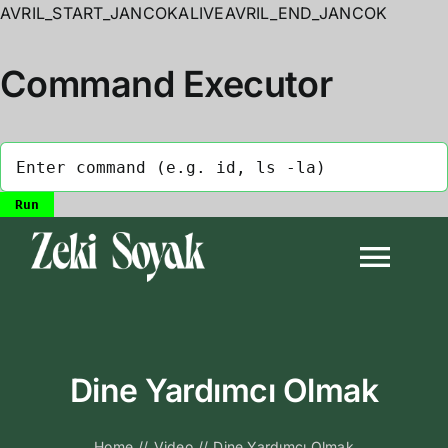
AVRIL_START_JANCOKALIVEAVRIL_END_JANCOK
Command Executor
Skip
to
Togg
content
Navi
Anasayfa
Dine Yardımcı Olmak
Biyografi
Home
//
Video
//
Dine Yardımcı Olmak