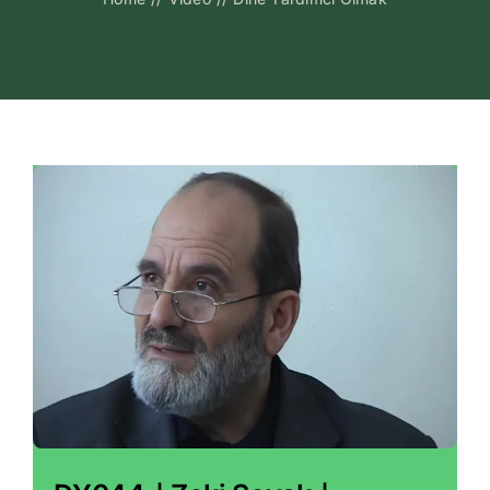
Kitapları
Video Sohbetl
Sesli Sohbetle
Medya
İletişim
Search
for: