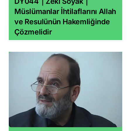
DY044｜Zeki Soyak｜
Müslümanlar İhtilaflarını Allah
ve Resulünün Hakemliğinde
Çözmelidir