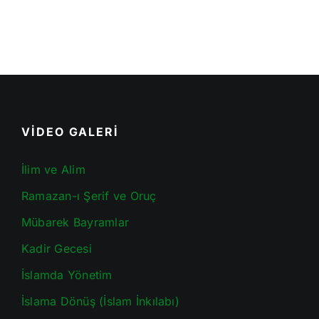
VİDEO GALERİ
İlim ve Alim
Ramazan-ı Şerif ve Oruç
Mübarek Bayramlar
Kadir Gecesi
İslamda Yönetim
İslama Dönüş (İslam İnkılabı)