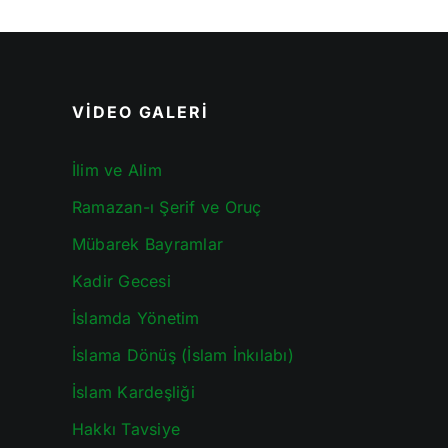
VİDEO GALERİ
İlim ve Alim
Ramazan-ı Şerif ve Oruç
Mübarek Bayramlar
Kadir Gecesi
İslamda Yönetim
İslama Dönüş (İslam İnkılabı)
İslam Kardeşliği
Hakkı Tavsiye