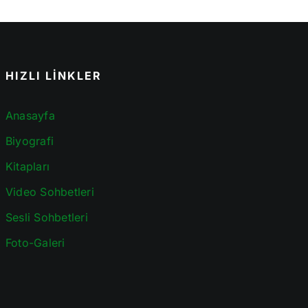
HIZLI LİNKLER
Anasayfa
Biyografi
Kitapları
Video Sohbetleri
Sesli Sohbetleri
Foto-Galeri