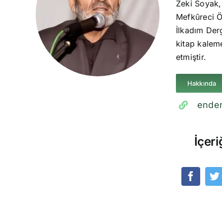
Zeki Soyak,
Mefkûreci Ö
İlkadım Derg
kitap kaleme
etmiştir.
Hakkında
ender
İçeri