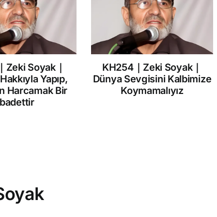
｜Zeki Soyak｜
KH254｜Zeki Soyak｜
 Hakkıyla Yapıp,
Dünya Sevgisini Kalbimize
in Harcamak Bir
Koymamalıyız
İbadettir
Soyak