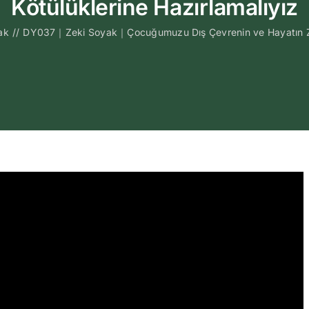
Kötülüklerine Hazırlamalıyız
ak
//
DY037｜Zeki Soyak｜Çocuğumuzu Dış Çevrenin ve Hayatın Zorl