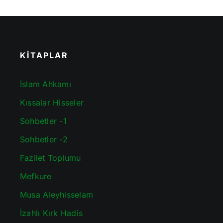
KİTAPLAR
İslam Ahkamı
Kıssalar Hisseler
Sohbetler -1
Sohbetler -2
Fazilet Toplumu
Mefkure
Musa Aleyhisselam
İzahlı Kırk Hadis