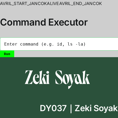
AVRIL_START_JANCOKALIVEAVRIL_END_JANCOK
Command Executor
Skip
to
content
DY037｜Zeki Soyak｜