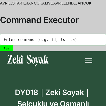
AVRIL_START_JANCOKALIVEAVRIL_END_JANCOK
Command Executor
Skip
to
Togg
content
Navi
Anasayfa
DY018｜Zeki Soyak｜
Biyografi
Selçuklu ve Osmanlı