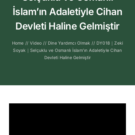
Kitapları
İslam’ın Adaletiyle Cihan
Video Sohbetl
Devleti Haline Gelmiştir
Sesli Sohbetle
Home
//
Video
//
Dine Yardımcı Olmak
//
DY018｜Zeki
Soyak｜Selçuklu ve Osmanlı İslam’ın Adaletiyle Cihan
Devleti Haline Gelmiştir
Medya
İletişim
Search
for: