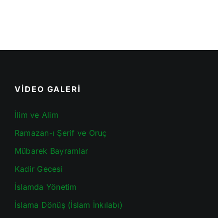
VİDEO GALERİ
İlim ve Alim
Ramazan-ı Şerif ve Oruç
Mübarek Bayramlar
Kadir Gecesi
İslamda Yönetim
İslama Dönüş (İslam İnkılabı)