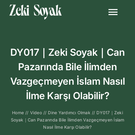
Skip
to
Togg
content
Navi
Anasayfa
DY017｜Zeki Soyak｜Can
Biyografi
Pazarında Bile İlimden
Kitapları
Vazgeçmeyen İslam Nasıl
Video Sohbetl
İlme Karşı Olabilir?
Sesli Sohbetle
Home
//
Video
//
Dine Yardımcı Olmak
//
DY017｜Zeki
Soyak｜Can Pazarında Bile İlimden Vazgeçmeyen İslam
Nasıl İlme Karşı Olabilir?
Medya