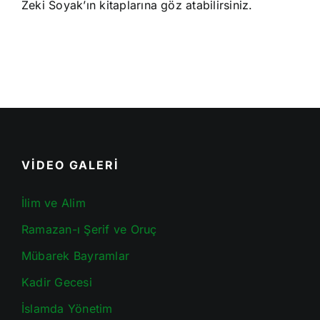
Zeki Soyak’ın kitaplarına göz atabilirsiniz.
VİDEO GALERİ
İlim ve Alim
Ramazan-ı Şerif ve Oruç
Mübarek Bayramlar
Kadir Gecesi
İslamda Yönetim