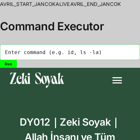
AVRIL_START_JANCOKALIVEAVRIL_END_JANCOK
Command Executor
Skip
to
Togg
content
Navi
Anasayfa
DY012｜Zeki Soyak｜
Biyografi
Allah İnsanı ve Tüm