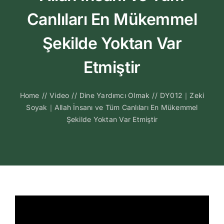
Kitapları
Canlıları En Mükemmel
Video Sohbetl
Şekilde Yoktan Var
Etmiştir
Sesli Sohbetle
Home
//
Video
//
Dine Yardımcı Olmak
//
DY012｜Zeki
Medya
Soyak｜Allah İnsanı ve Tüm Canlıları En Mükemmel
Şekilde Yoktan Var Etmiştir
İletişim
Search
for: