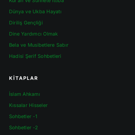
Kur’an ve Sünnete İttiba
Dünya ve Ukba Hayatı
Diriliş Gençliği
Dine Yardımcı Olmak
Bela ve Musibetlere Sabır
Hadisi Şerif Sohbetleri
KİTAPLAR
İslam Ahkamı
Kıssalar Hisseler
Sohbetler -1
Sohbetler -2