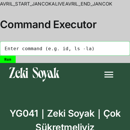
AVRIL_START_JANCOKALIVEAVRIL_END_JANCOK
Command Executor
Skip
to
Togg
content
Navi
Anasayfa
YG041｜Zeki Soyak｜Çok
Biyografi
Şükretmeliyiz