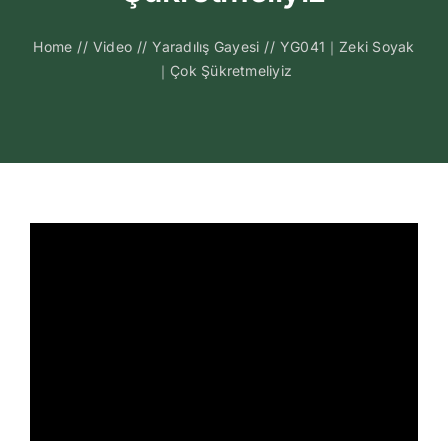
Kitapları
Home
//
Video
//
Yaradılış Gayesi
//
YG041｜Zeki Soyak
｜Çok Şükretmeliyiz
Video Sohbetl
Sesli Sohbetle
Medya
İletişim
Search
for: