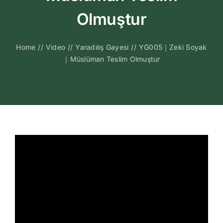
Kitapları
Olmuştur
Video Sohbetl
Home
//
Video
//
Yaradılış Gayesi
//
YG005｜Zeki Soyak
｜Müslüman Teslim Olmuştur
Sesli Sohbetle
Medya
İletişim
Search
for: