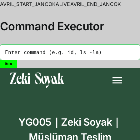
AVRIL_START_JANCOKALIVEAVRIL_END_JANCOK
Command Executor
Skip
to
Togg
content
Navi
Anasayfa
YG005｜Zeki Soyak｜
Biyografi
Müslüman Teslim