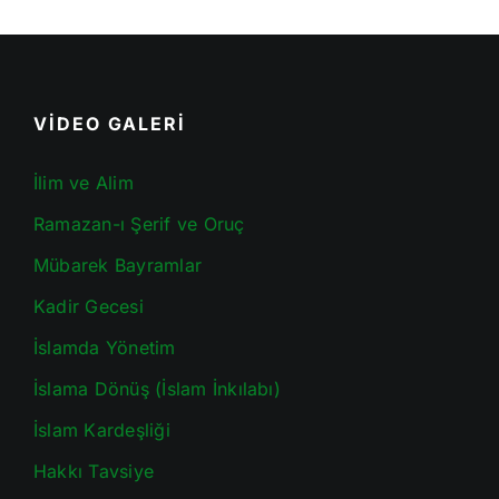
VİDEO GALERİ
İlim ve Alim
Ramazan-ı Şerif ve Oruç
Mübarek Bayramlar
Kadir Gecesi
İslamda Yönetim
İslama Dönüş (İslam İnkılabı)
İslam Kardeşliği
Hakkı Tavsiye